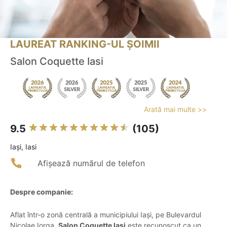
LAUREAT RANKING-UL ȘOIMII
Salon Coquette Iasi
Arată mai multe >>
9.5
(105)
Iaşi, Iasi
Afișează numărul de telefon
Despre companie:
Aflat într-o zonă centrală a municipiului Iași, pe Bulevardul
Nicolae Iorga,
Salon Coquette Iasi
este recunoscut ca un