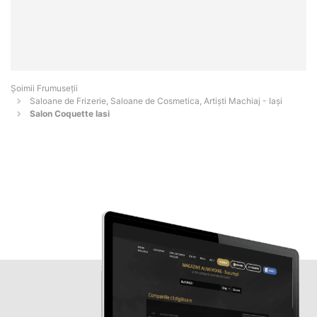
Șoimii Frumuseții
Saloane de Frizerie, Saloane de Cosmetica, Artiști Machiaj - Iaşi
Salon Coquette Iasi