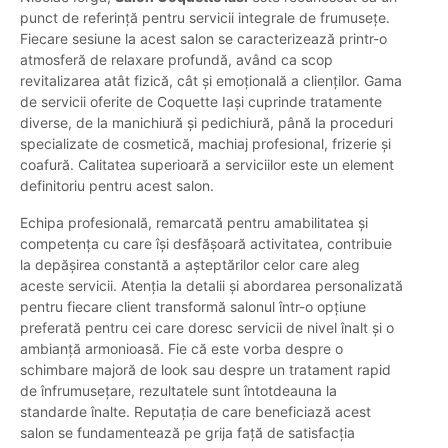
punct de referință pentru servicii integrale de frumusețe.
Fiecare sesiune la acest salon se caracterizează printr-o
atmosferă de relaxare profundă, având ca scop
revitalizarea atât fizică, cât și emoțională a clienților. Gama
de servicii oferite de Coquette Iași cuprinde tratamente
diverse, de la manichiură și pedichiură, până la proceduri
specializate de cosmetică, machiaj profesional, frizerie şi
coafură. Calitatea superioară a serviciilor este un element
definitoriu pentru acest salon.
Echipa profesională, remarcată pentru amabilitatea și
competența cu care își desfășoară activitatea, contribuie
la depășirea constantă a așteptărilor celor care aleg
aceste servicii. Atenția la detalii și abordarea personalizată
pentru fiecare client transformă salonul într-o opțiune
preferată pentru cei care doresc servicii de nivel înalt și o
ambianță armonioasă. Fie că este vorba despre o
schimbare majoră de look sau despre un tratament rapid
de înfrumusețare, rezultatele sunt întotdeauna la
standarde înalte. Reputația de care beneficiază acest
salon se fundamentează pe grija față de satisfacția