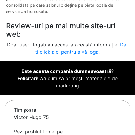
consolidată pe care salonul o deține pe piața locală de
servicii de frumusețe.
Review-uri pe mai multe site-uri
web
Doar userii logați au acces la această informație.
Da-
ți click aici pentru a vă loga.
Este acesta compania dumneavoastră
?
Felicitări!
Aă cum să primești materialele de
marketing
Timişoara
Victor Hugo 75
Vezi profilul firmei pe