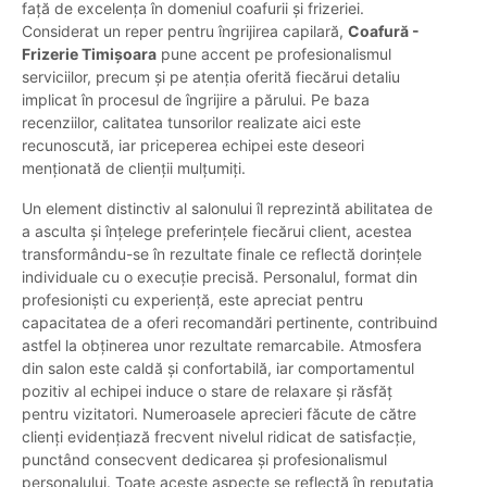
față de excelența în domeniul coafurii și frizeriei.
Considerat un reper pentru îngrijirea capilară,
Coafură -
Frizerie Timișoara
pune accent pe profesionalismul
serviciilor, precum și pe atenția oferită fiecărui detaliu
implicat în procesul de îngrijire a părului. Pe baza
recenziilor, calitatea tunsorilor realizate aici este
recunoscută, iar priceperea echipei este deseori
menționată de clienții mulțumiți.
Un element distinctiv al salonului îl reprezintă abilitatea de
a asculta și înțelege preferințele fiecărui client, acestea
transformându-se în rezultate finale ce reflectă dorințele
individuale cu o execuție precisă. Personalul, format din
profesioniști cu experiență, este apreciat pentru
capacitatea de a oferi recomandări pertinente, contribuind
astfel la obținerea unor rezultate remarcabile. Atmosfera
din salon este caldă și confortabilă, iar comportamentul
pozitiv al echipei induce o stare de relaxare și răsfăț
pentru vizitatori. Numeroasele aprecieri făcute de către
clienți evidențiază frecvent nivelul ridicat de satisfacție,
punctând consecvent dedicarea și profesionalismul
personalului. Toate aceste aspecte se reflectă în reputația