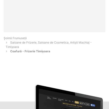
Șoimii Frumuseții
Saloane de Frizerie, Saloane de Cosmetica, Artiști Machiaj -
Timişoara
Coafură - Frizerie Timișoara