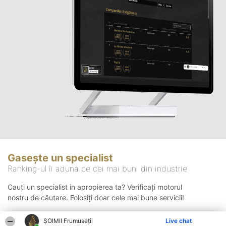
Gasește un specialist
Ranking-ul îi adună pe cei mai buni din industrie
Cauți un specialist in apropierea ta? Verificați motorul
nostru de căutare. Folosiți doar cele mai bune servicii!
ȘOIMII Frumuseții
Live chat