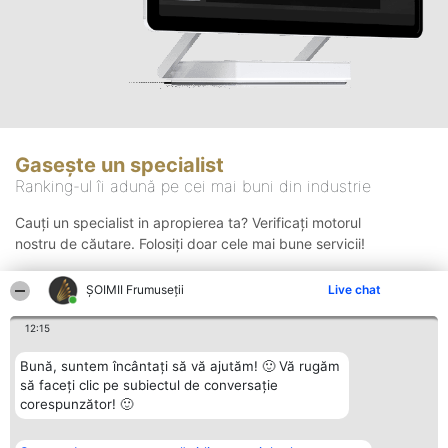
Gasește un specialist
Ranking-ul îi adună pe cei mai buni din industrie
Cauți un specialist in apropierea ta? Verificați motorul
nostru de căutare. Folosiți doar cele mai bune servicii!
ȘOIMII Frumuseții
Live chat
Căutare
12:15
Bună, suntem încântați să vă ajutăm! 🙂 Vă rugăm
să faceți clic pe subiectul de conversație
corespunzător! 🙂