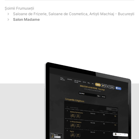
Șoimii Frumuseții
Saloane de Frizerie, Saloane de Cosmetica, Artiști Machiaj - Bucureşti
Salon Madame