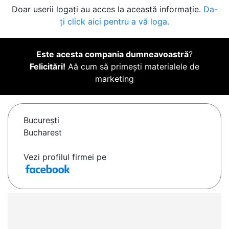
Doar userii logați au acces la această informație.
Da-
ți click aici pentru a vă loga.
Este acesta compania dumneavoastră
?
Felicitări!
Aă cum să primești materialele de
marketing
Bucureşti
Bucharest
Vezi profilul firmei pe