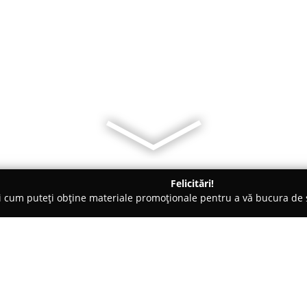
Felicitări!
ți cum puteți obține materiale promoționale pentru a vă bucura d
e Cosmetica, Artiști Machiaj - Constanţa
Remodelare Corporala