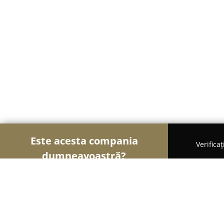
Este acesta compania
Verifica
dumneavoastră?
Șoimii Frumuseții
Saloane de Frizerie, Saloane d
Remodelare Corporala Aura