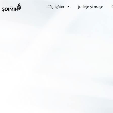
Câștigătorii
Județe și orașe