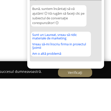
Bună, suntem încântați să vă
ajutăm! 🙂 Vă rugăm să faceți clic pe
subiectul de conversație
corespunzător! 🙂
Sunt un Laureat, vreau să ridic
materiale de marketing
Vreau să-mi înscriu firma in proiectul
Șoimii
Am o altă problemă
e succesul dumneavoastră.
Verificați
 Aura