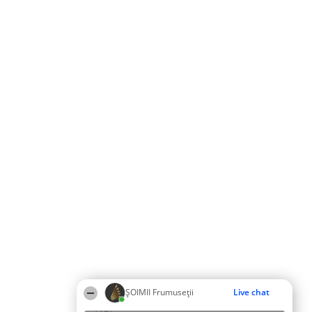
ȘOIMII Frumuseții
Live chat
13:41