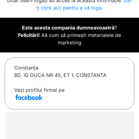
Doar userii logați au acces la această informație.
Da-
ți click aici pentru a vă loga.
Este acesta compania dumneavoastră
?
Felicitări!
Aă cum să primești materialele de
marketing
Constanţa
BD. IG DUCA NR 45, ET 1, CONSTANTA
Vezi profilul firmei pe