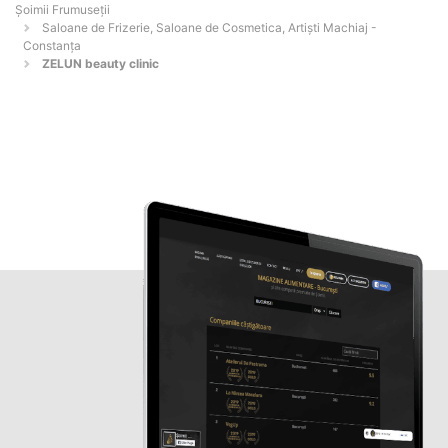
Șoimii Frumuseții
Saloane de Frizerie, Saloane de Cosmetica, Artiști Machiaj -
Constanţa
ZELUN beauty clinic