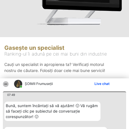
Gasește un specialist
Ranking-ul îi adună pe cei mai buni din industrie
Cauți un specialist in apropierea ta? Verificați motorul
nostru de căutare. Folosiți doar cele mai bune servicii!
ȘOIMII Frumuseții
Live chat
Căutare
07:49
Bună, suntem încântați să vă ajutăm! 🙂 Vă rugăm
să faceți clic pe subiectul de conversație
corespunzător! 🙂