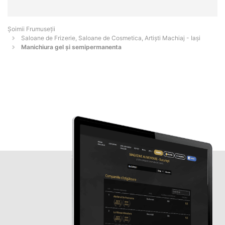
Șoimii Frumuseții
Saloane de Frizerie, Saloane de Cosmetica, Artiști Machiaj - Iaşi
Manichiura gel și semipermanenta