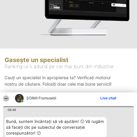
Gasește un specialist
Ranking-ul îi adună pe cei mai buni din industrie
Cauți un specialist in apropierea ta? Verificați motorul
nostru de căutare. Folosiți doar cele mai bune servicii!
ȘOIMII Frumuseții
Live chat
Căutare
09:49
Bună, suntem încântați să vă ajutăm! 🙂 Vă rugăm
să faceți clic pe subiectul de conversație
corespunzător! 🙂