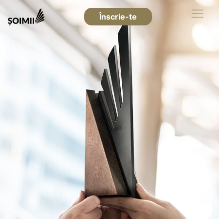
Înscrie-te