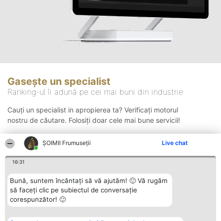
Gasește un specialist
Ranking-ul îi adună pe cei mai buni din industrie
Cauți un specialist in apropierea ta? Verificați motorul
nostru de căutare. Folosiți doar cele mai bune servicii!
ȘOIMII Frumuseții
Live chat
Căutare
16:31
Bună, suntem încântați să vă ajutăm! 🙂 Vă rugăm
să faceți clic pe subiectul de conversație
corespunzător! 🙂