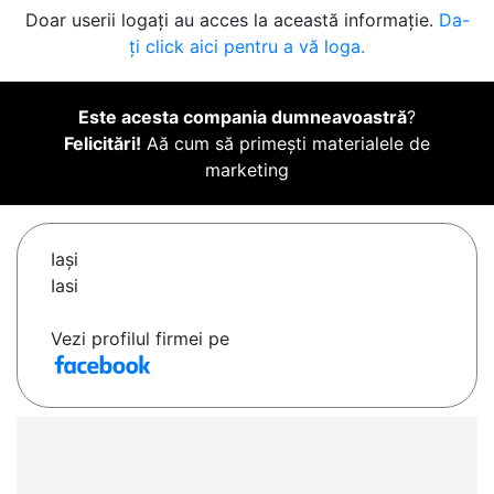
Doar userii logați au acces la această informație.
Da-
ți click aici pentru a vă loga.
Este acesta compania dumneavoastră
?
Felicitări!
Aă cum să primești materialele de
marketing
Iaşi
Iasi
Vezi profilul firmei pe