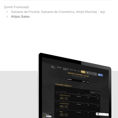
Șoimii Frumuseții
Saloane de Frizerie, Saloane de Cosmetica, Artiști Machiaj - Iaşi
Atipic Salon