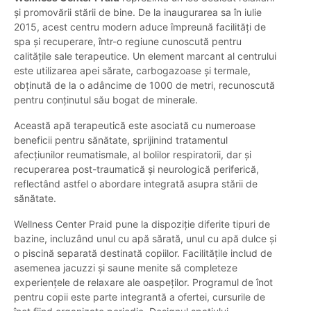
și promovării stării de bine. De la inaugurarea sa în iulie
2015, acest centru modern aduce împreună facilități de
spa și recuperare, într-o regiune cunoscută pentru
calitățile sale terapeutice. Un element marcant al centrului
este utilizarea apei sărate, carbogazoase și termale,
obținută de la o adâncime de 1000 de metri, recunoscută
pentru conținutul său bogat de minerale.
Această apă terapeutică este asociată cu numeroase
beneficii pentru sănătate, sprijinind tratamentul
afecțiunilor reumatismale, al bolilor respiratorii, dar și
recuperarea post-traumatică și neurologică periferică,
reflectând astfel o abordare integrată asupra stării de
sănătate.
Wellness Center Praid pune la dispoziție diferite tipuri de
bazine, incluzând unul cu apă sărată, unul cu apă dulce și
o piscină separată destinată copiilor. Facilitățile includ de
asemenea jacuzzi și saune menite să completeze
experiențele de relaxare ale oaspeților. Programul de înot
pentru copii este parte integrantă a ofertei, cursurile de