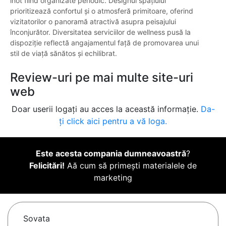
înot fiind organizate periodic. Designul spațiului
prioritizează confortul și o atmosferă primitoare, oferind
vizitatorilor o panoramă atractivă asupra peisajului
înconjurător. Diversitatea serviciilor de wellness pusă la
dispoziție reflectă angajamentul față de promovarea unui
stil de viață sănătos și echilibrat.
Review-uri pe mai multe site-uri
web
Doar userii logați au acces la această informație.
Da-
ți click aici pentru a vă loga.
Este acesta compania dumneavoastră
?
Felicitări!
Aă cum să primești materialele de
marketing
Sovata