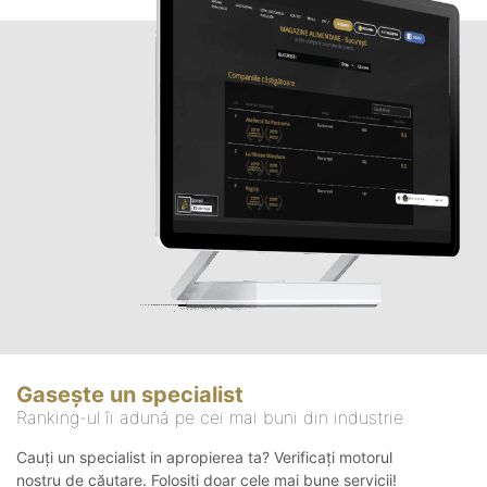
Gasește un specialist
Ranking-ul îi adună pe cei mai buni din industrie
Cauți un specialist in apropierea ta? Verificați motorul
nostru de căutare. Folosiți doar cele mai bune servicii!