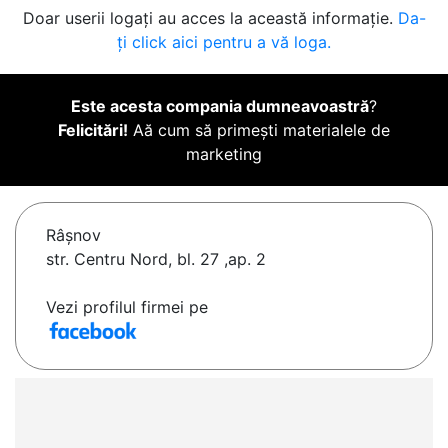
Doar userii logați au acces la această informație.
Da-
ți click aici pentru a vă loga.
Este acesta compania dumneavoastră
?
Felicitări!
Aă cum să primești materialele de
marketing
Râşnov
str. Centru Nord, bl. 27 ,ap. 2
Vezi profilul firmei pe