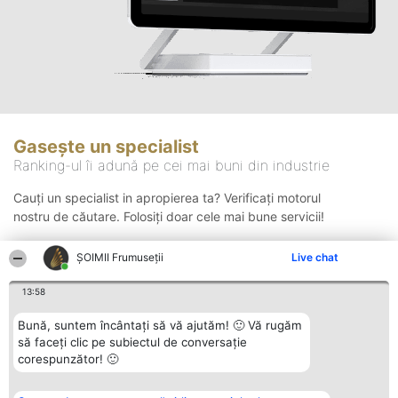
Gasește un specialist
Ranking-ul îi adună pe cei mai buni din industrie
Cauți un specialist in apropierea ta? Verificați motorul
nostru de căutare. Folosiți doar cele mai bune servicii!
ȘOIMII Frumuseții
Live chat
Căutare
13:58
Bună, suntem încântați să vă ajutăm! 🙂 Vă rugăm
să faceți clic pe subiectul de conversație
corespunzător! 🙂