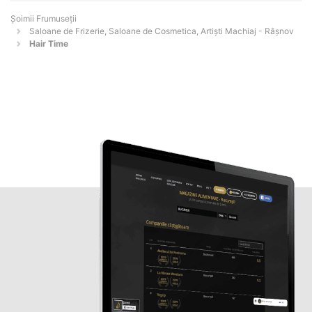
Șoimii Frumuseții
Saloane de Frizerie, Saloane de Cosmetica, Artiști Machiaj - Râşnov
Hair Time