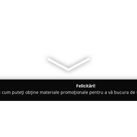
Felicitări!
ți cum puteți obține materiale promoționale pentru a vă bucura d
e Cosmetica, Artiști Machiaj - Bacău
Ever Diva Hair & Beauty