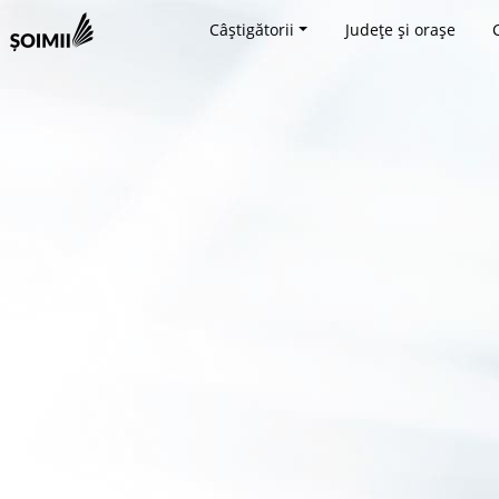
Câștigătorii
Județe și orașe