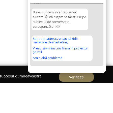
06:50
Bună, suntem încântați să vă
ajutăm! 🙂 Vă rugăm să faceți clic pe
subiectul de conversație
corespunzător! 🙂
Sunt un Laureat, vreau să ridic
materiale de marketing
Vreau să-mi înscriu firma in proiectul
Șoimii
Am o altă problemă
e succesul dumneavoastră.
Verificați