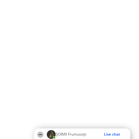
ȘOIMII Frumuseții
Live chat