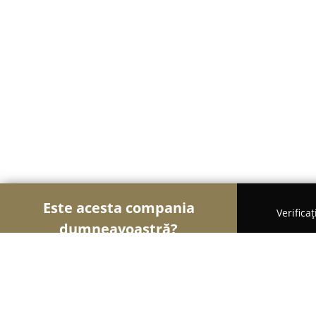
Este acesta compania
Verifica
dumneavoastră?
Șoimii Frumuseții
Saloane de Frizerie, Saloane d