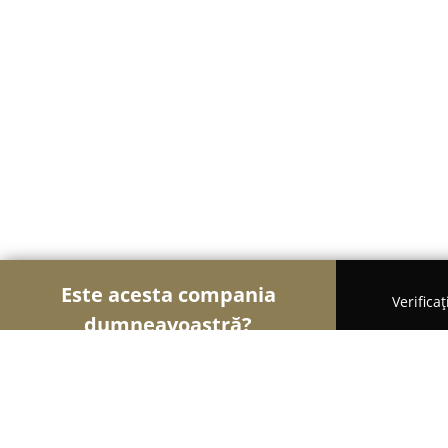
Este acesta compania
Verifica
dumneavoastră?
Șoimii Frumuseții
Saloane de Frizerie, Saloane 