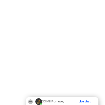
ȘOIMII Frumuseții
Live chat