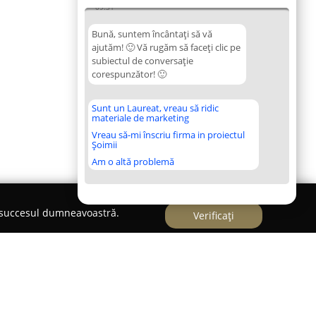
09:31
Bună, suntem încântați să vă
ajutăm! 🙂 Vă rugăm să faceți clic pe
subiectul de conversație
corespunzător! 🙂
Sunt un Laureat, vreau să ridic
materiale de marketing
Vreau să-mi înscriu firma in proiectul
Șoimii
Am o altă problemă
e succesul dumneavoastră.
Verificați