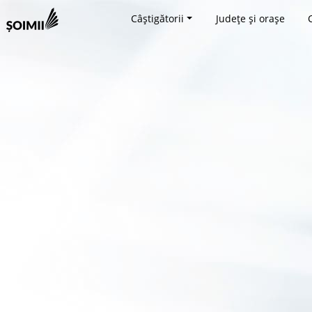
Câștigătorii
Județe și orașe