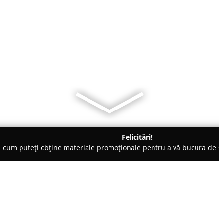
Felicitări!
ți cum puteți obține materiale promoționale pentru a vă bucura d
de Cosmetica, Artiști Machiaj - Câmpina
ROMELYZE IMPEX SRL