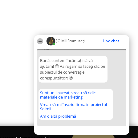
ȘOIMII Frumuseții
Live chat
01:02
Bună, suntem încântați să vă
ajutăm! 🙂 Vă rugăm să faceți clic pe
subiectul de conversație
corespunzător! 🙂
Sunt un Laureat, vreau să ridic
materiale de marketing
Vreau să-mi înscriu firma in proiectul
Șoimii
Am o altă problemă