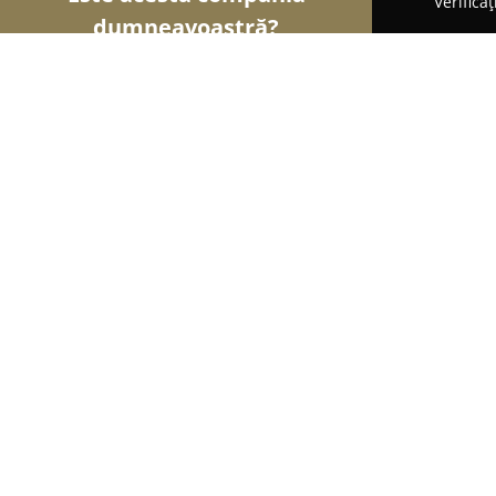
Verifica
dumneavoastră?
Șoimii Frumuseții
Saloane de Frizerie, Saloane d
Natalia
8.8
(80)
Bucureşti, București
Afișează numărul de telefon