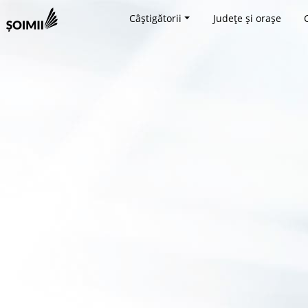
Câștigătorii
Județe și orașe