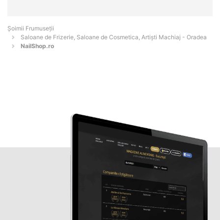
Șoimii Frumuseții
Saloane de Frizerie, Saloane de Cosmetica, Artiști Machiaj - Oradea
NailShop.ro