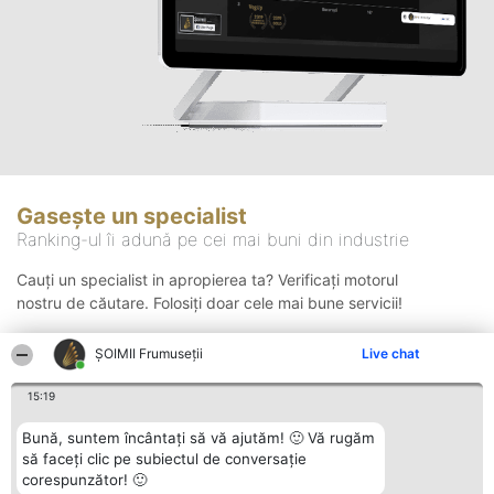
Gasește un specialist
Ranking-ul îi adună pe cei mai buni din industrie
Cauți un specialist in apropierea ta? Verificați motorul
nostru de căutare. Folosiți doar cele mai bune servicii!
ȘOIMII Frumuseții
Live chat
Căutare
15:19
Bună, suntem încântați să vă ajutăm! 🙂 Vă rugăm
să faceți clic pe subiectul de conversație
corespunzător! 🙂