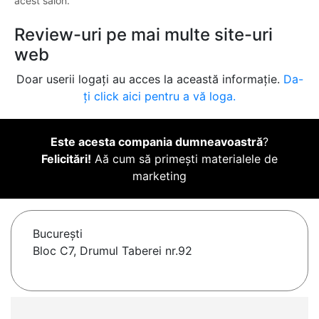
acest salon.
Review-uri pe mai multe site-uri
web
Doar userii logați au acces la această informație.
Da-
ți click aici pentru a vă loga.
Este acesta compania dumneavoastră
?
Felicitări!
Aă cum să primești materialele de
marketing
Bucureşti
Bloc C7, Drumul Taberei nr.92