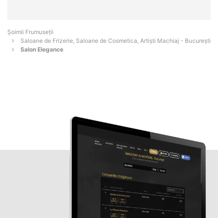
Șoimii Frumuseții
Saloane de Frizerie, Saloane de Cosmetica, Artiști Machiaj - Bucureşti
Salon Elegance