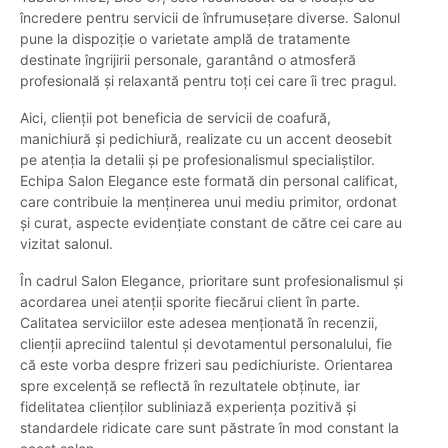
încredere pentru servicii de înfrumusețare diverse. Salonul
pune la dispoziție o varietate amplă de tratamente
destinate îngrijirii personale, garantând o atmosferă
profesională și relaxantă pentru toți cei care îi trec pragul.
Aici, clienții pot beneficia de servicii de coafură,
manichiură și pedichiură, realizate cu un accent deosebit
pe atenția la detalii și pe profesionalismul specialiștilor.
Echipa Salon Elegance este formată din personal calificat,
care contribuie la menținerea unui mediu primitor, ordonat
și curat, aspecte evidențiate constant de către cei care au
vizitat salonul.
În cadrul Salon Elegance, prioritare sunt profesionalismul și
acordarea unei atenții sporite fiecărui client în parte.
Calitatea serviciilor este adesea menționată în recenzii,
clienții apreciind talentul și devotamentul personalului, fie
că este vorba despre frizeri sau pedichiuriste. Orientarea
spre excelență se reflectă în rezultatele obținute, iar
fidelitatea clienților subliniază experiența pozitivă și
standardele ridicate care sunt păstrate în mod constant la