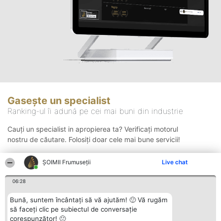
Gasește un specialist
Ranking-ul îi adună pe cei mai buni din industrie
Cauți un specialist in apropierea ta? Verificați motorul
nostru de căutare. Folosiți doar cele mai bune servicii!
ȘOIMII Frumuseții
Live chat
Căutare
06:28
Bună, suntem încântați să vă ajutăm! 🙂 Vă rugăm
să faceți clic pe subiectul de conversație
corespunzător! 🙂