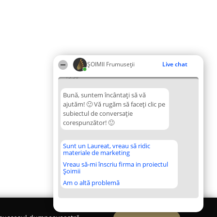
ȘOIMII Frumuseții
Live chat
13:36
Bună, suntem încântați să vă
ajutăm! 🙂 Vă rugăm să faceți clic pe
subiectul de conversație
corespunzător! 🙂
Sunt un Laureat, vreau să ridic
materiale de marketing
Vreau să-mi înscriu firma in proiectul
Șoimii
Am o altă problemă