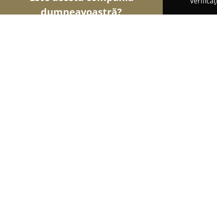
Verifica
dumneavoastră?
Șoimii Frumuseții
Saloane de Frizerie, Saloane d
Salon Costy&Roxy
9
(54)
Bucureşti, Bucharest
Afișează numărul de telefon