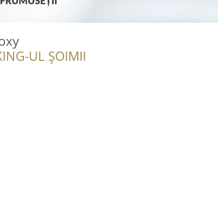
oxy
ING-UL ȘOIMII