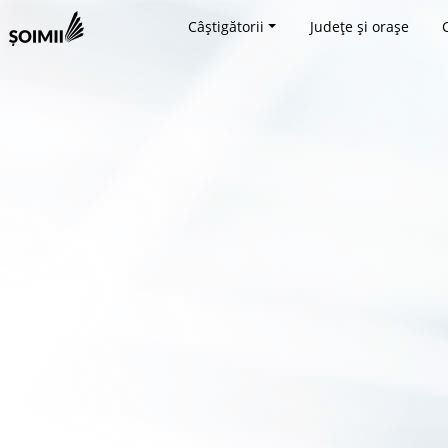
Câștigătorii
Județe și orașe