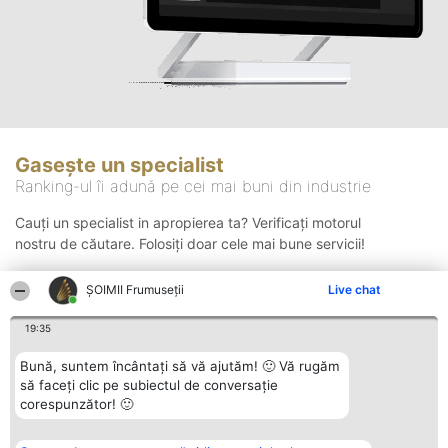
Gasește un specialist
Ranking-ul îi adună pe cei mai buni din industrie
Cauți un specialist in apropierea ta? Verificați motorul
nostru de căutare. Folosiți doar cele mai bune servicii!
ȘOIMII Frumuseții
Live chat
Căutare
19:35
Bună, suntem încântați să vă ajutăm! 🙂 Vă rugăm
să faceți clic pe subiectul de conversație
corespunzător! 🙂