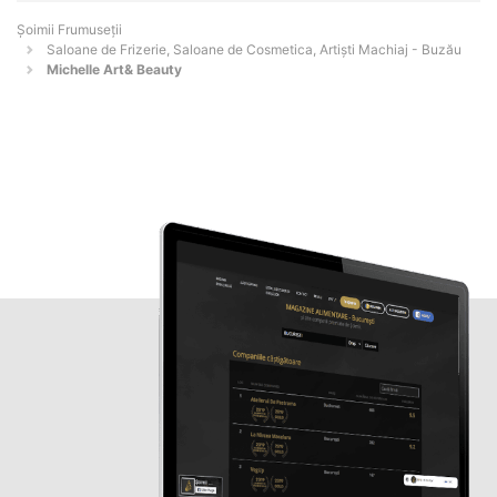
Șoimii Frumuseții
Saloane de Frizerie, Saloane de Cosmetica, Artiști Machiaj - Buzău
Michelle Art& Beauty