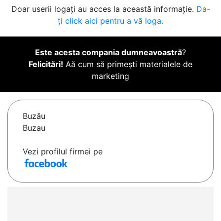
Doar userii logați au acces la această informație.
Da-
ți click aici pentru a vă loga.
Este acesta compania dumneavoastră
?
Felicitări!
Aă cum să primești materialele de
marketing
Buzău
Buzau
Vezi profilul firmei pe