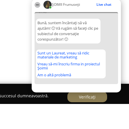
ȘOIMII Frumuseții
Live chat
01:48
Bună, suntem încântați să vă
ajutăm! 🙂 Vă rugăm să faceți clic pe
subiectul de conversație
corespunzător! 🙂
Sunt un Laureat, vreau să ridic
materiale de marketing
Vreau să-mi înscriu firma in proiectul
Șoimii
Am o altă problemă
e succesul dumneavoastră.
Verificați