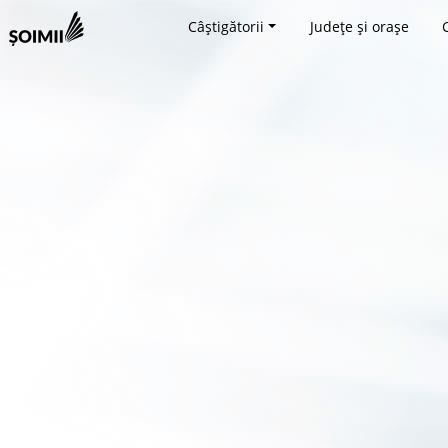
Câștigătorii
Județe și orașe