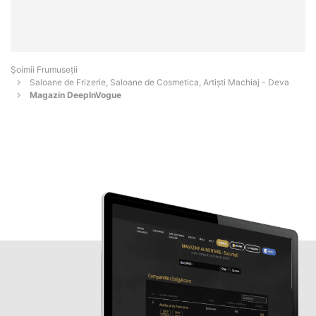
Șoimii Frumuseții
Saloane de Frizerie, Saloane de Cosmetica, Artiști Machiaj - Deva
Magazin DeepInVogue