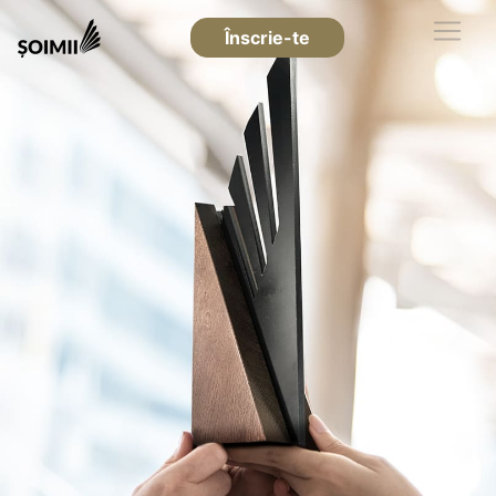
Înscrie-te