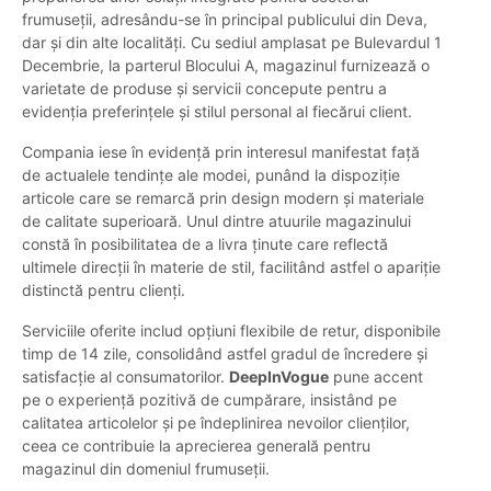
frumuseții, adresându-se în principal publicului din Deva,
dar și din alte localități. Cu sediul amplasat pe Bulevardul 1
Decembrie, la parterul Blocului A, magazinul furnizează o
varietate de produse și servicii concepute pentru a
evidenția preferințele și stilul personal al fiecărui client.
Compania iese în evidență prin interesul manifestat față
de actualele tendințe ale modei, punând la dispoziție
articole care se remarcă prin design modern și materiale
de calitate superioară. Unul dintre atuurile magazinului
constă în posibilitatea de a livra ținute care reflectă
ultimele direcții în materie de stil, facilitând astfel o apariție
distinctă pentru clienți.
Serviciile oferite includ opțiuni flexibile de retur, disponibile
timp de 14 zile, consolidând astfel gradul de încredere și
satisfacție al consumatorilor.
DeepInVogue
pune accent
pe o experiență pozitivă de cumpărare, insistând pe
calitatea articolelor și pe îndeplinirea nevoilor clienților,
ceea ce contribuie la aprecierea generală pentru
magazinul din domeniul frumuseții.