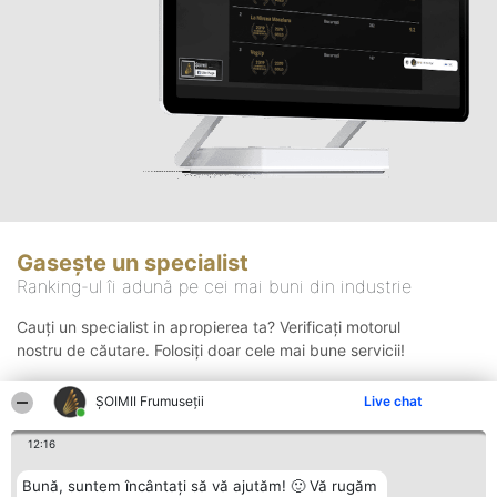
Gasește un specialist
Ranking-ul îi adună pe cei mai buni din industrie
Cauți un specialist in apropierea ta? Verificați motorul
nostru de căutare. Folosiți doar cele mai bune servicii!
ȘOIMII Frumuseții
Live chat
Căutare
12:16
Bună, suntem încântați să vă ajutăm! 🙂 Vă rugăm