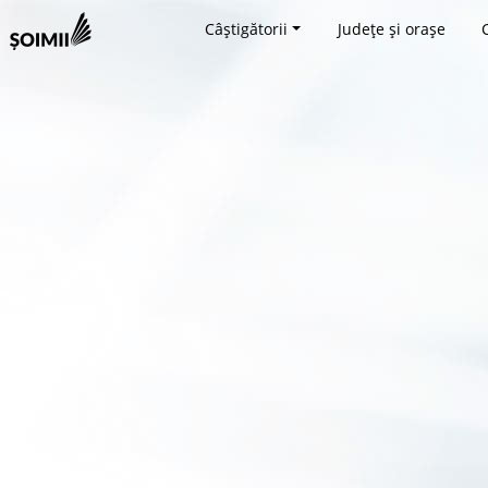
Câștigătorii
Județe și orașe