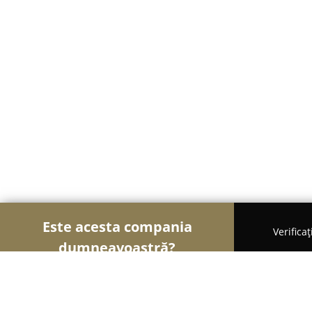
Este acesta compania
Verifica
dumneavoastră?
Șoimii Frumuseții
Saloane de Frizerie, Saloane d