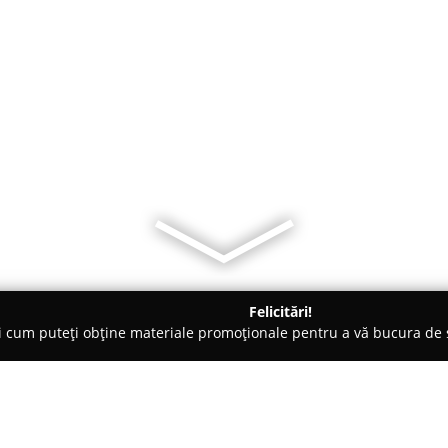
Felicitări!
ți cum puteți obține materiale promoționale pentru a vă bucura d
e Cosmetica, Artiști Machiaj - Lunca Cetăţuii
Viviana Beauty nai