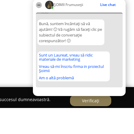
ȘOIMII Frumuseții
Live chat
10:49
Bună, suntem încântați să vă
ajutăm! 🙂 Vă rugăm să faceți clic pe
subiectul de conversație
corespunzător! 🙂
Sunt un Laureat, vreau să ridic
materiale de marketing
Vreau să-mi înscriu firma in proiectul
Șoimii
Am o altă problemă
e succesul dumneavoastră.
Verificați
l Cupio