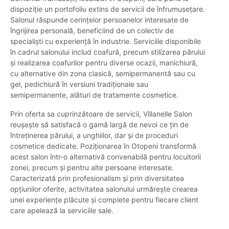
dispoziție un portofoliu extins de servicii de înfrumusețare.
Salonul răspunde cerințelor persoanelor interesate de
îngrijirea personală, beneficiind de un colectiv de
specialiști cu experiență în industrie. Serviciile disponibile
în cadrul salonului includ coafură, precum stilizarea părului
și realizarea coafurilor pentru diverse ocazii, manichiură,
cu alternative din zona clasică, semipermanentă sau cu
gel, pedichiură în versiuni tradiționale sau
semipermanente, alături de tratamente cosmetice.
Prin oferta sa cuprinzătoare de servicii, Villanelle Salon
reușește să satisfacă o gamă largă de nevoi ce țin de
întreținerea părului, a unghiilor, dar și de proceduri
cosmetice dedicate. Poziționarea în Otopeni transformă
acest salon într-o alternativă convenabilă pentru locuitorii
zonei, precum și pentru alte persoane interesate.
Caracterizată prin profesionalism și prin diversitatea
opțiunilor oferite, activitatea salonului urmărește crearea
unei experiențe plăcute și complete pentru fiecare client
care apelează la serviciile sale.