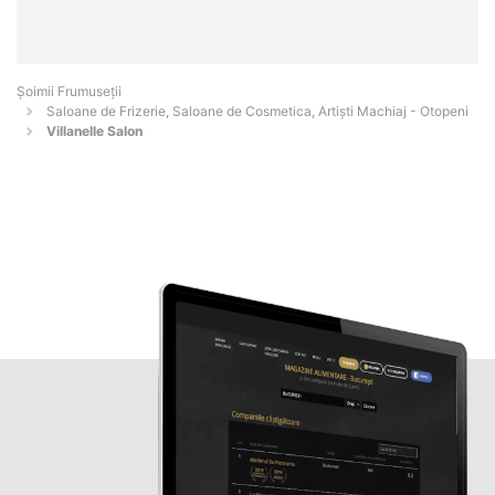
Șoimii Frumuseții
Saloane de Frizerie, Saloane de Cosmetica, Artiști Machiaj - Otopeni
Villanelle Salon