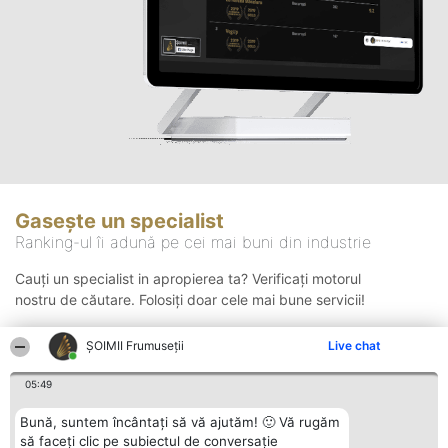
Gasește un specialist
Ranking-ul îi adună pe cei mai buni din industrie
Cauți un specialist in apropierea ta? Verificați motorul
nostru de căutare. Folosiți doar cele mai bune servicii!
ȘOIMII Frumuseții
Live chat
Căutare
05:49
Bună, suntem încântați să vă ajutăm! 🙂 Vă rugăm
să faceți clic pe subiectul de conversație