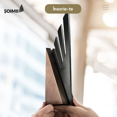
Înscrie-te