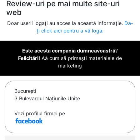
Review-uri pe mai multe site-uri
web
Doar userii logați au acces la această informație.
Da-
ți click aici pentru a vă loga.
Este acesta compania dumneavoastră
?
Felicitări!
Aă cum să primești materialele de
marketing
Bucureşti
3 Bulevardul Națiunile Unite
Vezi profilul firmei pe