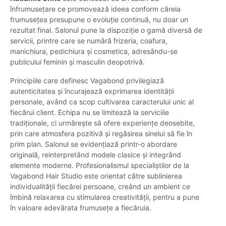
înfrumusețare ce promovează ideea conform căreia
frumusețea presupune o evoluție continuă, nu doar un
rezultat final. Salonul pune la dispoziție o gamă diversă de
servicii, printre care se numără frizeria, coafura,
manichiura, pedichiura și cosmetica, adresându-se
publicului feminin și masculin deopotrivă.
Principiile care definesc Vagabond privilegiază
autenticitatea și încurajează exprimarea identității
personale, având ca scop cultivarea caracterului unic al
fiecărui client. Echipa nu se limitează la serviciile
tradiționale, ci urmărește să ofere experiențe deosebite,
prin care atmosfera pozitivă și regăsirea sinelui să fie în
prim plan. Salonul se evidențiază printr-o abordare
originală, reinterpretând modele clasice și integrând
elemente moderne. Profesionalismul specialiștilor de la
Vagabond Hair Studio este orientat către sublinierea
individualității fiecărei persoane, creând un ambient ce
îmbină relaxarea cu stimularea creativității, pentru a pune
în valoare adevărata frumusețe a fiecăruia.