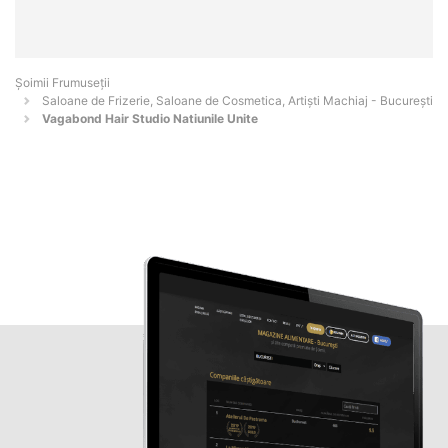
Șoimii Frumuseții
Saloane de Frizerie, Saloane de Cosmetica, Artiști Machiaj - Bucureşti
Vagabond Hair Studio Natiunile Unite