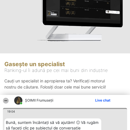
Gasește un specialist
Ranking-ul îi adună pe cei mai buni din industrie
Cauți un specialist in apropierea ta? Verificați motorul
nostru de căutare. Folosiți doar cele mai bune servicii!
ȘOIMII Frumuseții
Live chat
Căutare
19:04
Bună, suntem încântați să vă ajutăm! 🙂 Vă rugăm
să faceți clic pe subiectul de conversație