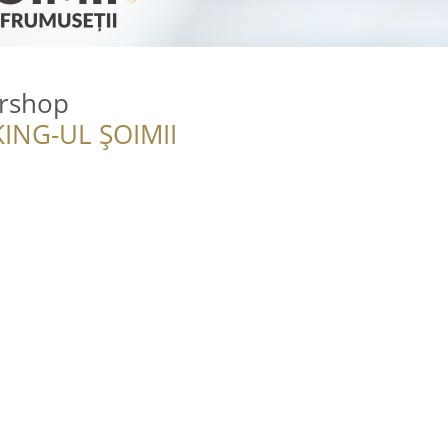
ershop
ING-UL ȘOIMII