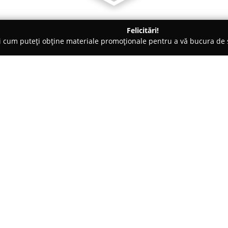
Felicitări!
ți cum puteți obține materiale promoționale pentru a vă bucura d
e Cosmetica, Artiști Machiaj - Cluj-Napoca
The Cell Barbershop
Despre companie:
Situat în centrul orașului Cluj
punct de referință în sectorul d
varietate amplă de servicii speci
concepute pentru a răspunde ce
Arată mai multe >>
5700 de recenzii pozitive și o m
remarcabil de satisfacție din par
serviciilor furnizate.
08