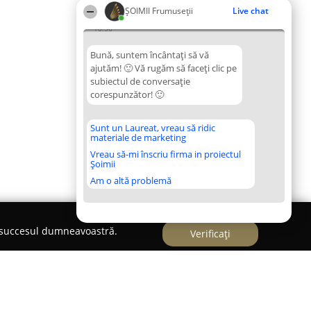
ȘOIMII Frumuseții
Live chat
10:56
Bună, suntem încântați să vă
ajutăm! 🙂 Vă rugăm să faceți clic pe
subiectul de conversație
corespunzător! 🙂
Sunt un Laureat, vreau să ridic
materiale de marketing
Vreau să-mi înscriu firma in proiectul
Șoimii
Am o altă problemă
e succesul dumneavoastră.
Verificați
sive