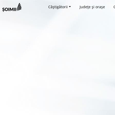
Câștigătorii
Județe și orașe