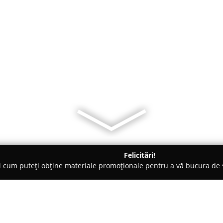
Felicitări!
ți cum puteți obține materiale promoționale pentru a vă bucura d
e Cosmetica, Artiști Machiaj - Bărcăneşti
Silviu Brezeanu Exclu