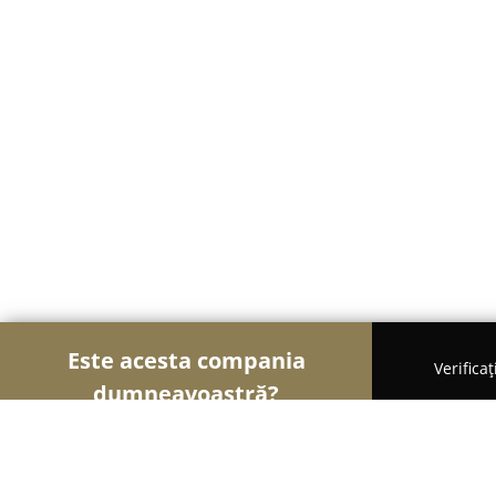
Este acesta compania
Verifica
dumneavoastră?
Șoimii Frumuseții
Saloane de Frizerie, Saloane d