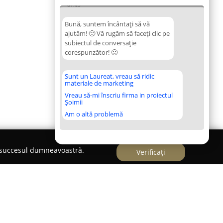
01:43
Bună, suntem încântați să vă
ajutăm! 🙂 Vă rugăm să faceți clic pe
subiectul de conversație
corespunzător! 🙂
Sunt un Laureat, vreau să ridic
materiale de marketing
Vreau să-mi înscriu firma in proiectul
Șoimii
Am o altă problemă
e succesul dumneavoastră.
Verificați