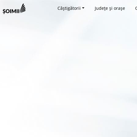
Câștigătorii
Județe și orașe