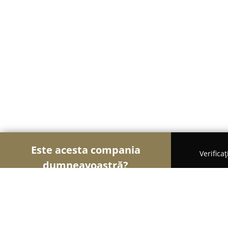
Este acesta compania
Verifica
dumneavoastră?
Șoimii Frumuseții
Saloane de Frizerie, Saloane d