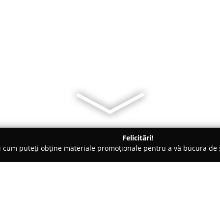
Felicitări!
ți cum puteți obține materiale promoționale pentru a vă bucura d
e Cosmetica, Artiști Machiaj - Bucureşti
Tene Elena