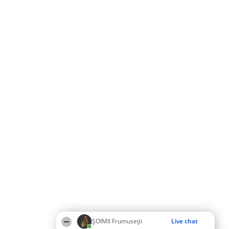
ȘOIMII Frumuseții
Live chat