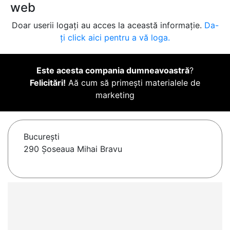
web
Doar userii logați au acces la această informație.
Da-
ți click aici pentru a vă loga.
Este acesta compania dumneavoastră
?
Felicitări!
Aă cum să primești materialele de
marketing
Bucureşti
290 Șoseaua Mihai Bravu