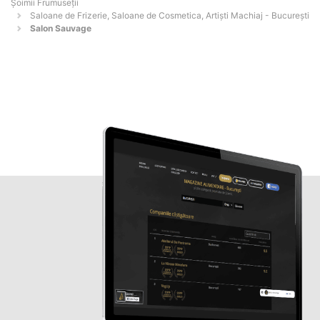
Șoimii Frumuseții
Saloane de Frizerie, Saloane de Cosmetica, Artiști Machiaj - Bucureşti
Salon Sauvage