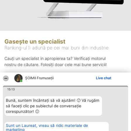
Gasește un specialist
Ranking-ul îi adună pe cei mai buni din industrie
Cauți un specialist in apropierea ta? Verificați motorul
nostru de căutare. Folosiți doar cele mai bune servicii!
ȘOIMII Frumuseții
Live chat
Căutare
15:13
Bună, suntem încântați să vă ajutăm! 🙂 Vă rugăm
să faceți clic pe subiectul de conversație
corespunzător! 🙂
Sunt un Laureat, vreau să ridic materiale de
Organizator Ranking
Plebiscyt
Contact
marketing
BRIGHT SOLUTIONS BR SRL
Câștigătorii
Contact