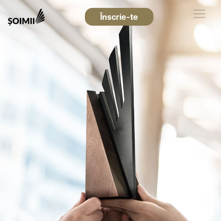
Înscrie-te