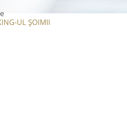
le
ING-UL ȘOIMII