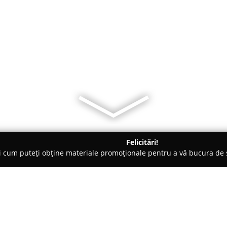
Felicitări!
ți cum puteți obține materiale promoționale pentru a vă bucura d
e Cosmetica, Artiști Machiaj - Sibiu
Salon New Style