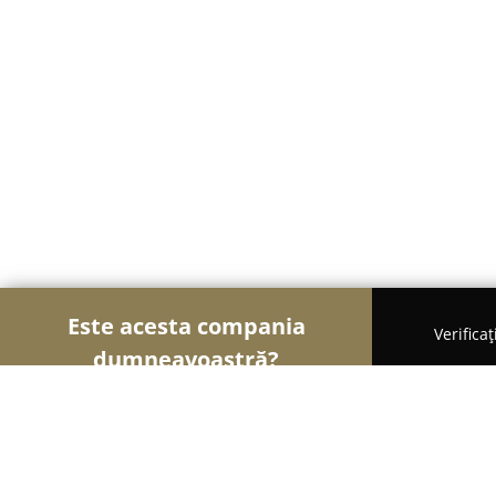
Este acesta compania
Verifica
dumneavoastră?
Șoimii Frumuseții
Saloane de Frizerie, Saloane d