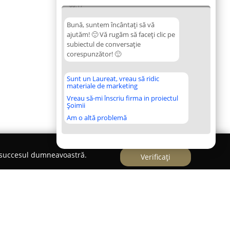
08:17
Bună, suntem încântați să vă
ajutăm! 🙂 Vă rugăm să faceți clic pe
subiectul de conversație
corespunzător! 🙂
Sunt un Laureat, vreau să ridic
materiale de marketing
Vreau să-mi înscriu firma in proiectul
Șoimii
Am o altă problemă
e succesul dumneavoastră.
Verificați