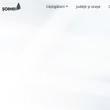
Câștigătorii
Județe și orașe