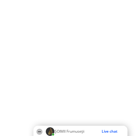
ȘOIMII Frumuseții
Live chat