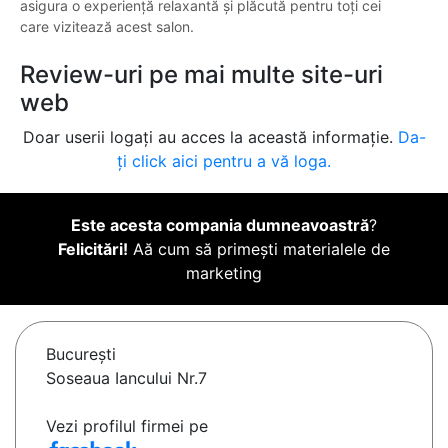
asigura o experiență relaxantă și plăcută pentru toți cei
care vizitează acest salon.
Review-uri pe mai multe site-uri
web
Doar userii logați au acces la această informație.
Da-
ți click aici pentru a vă loga.
Este acesta compania dumneavoastră
?
Felicitări!
Aă cum să primești materialele de
marketing
Bucureşti
Soseaua Iancului Nr.7
Vezi profilul firmei pe