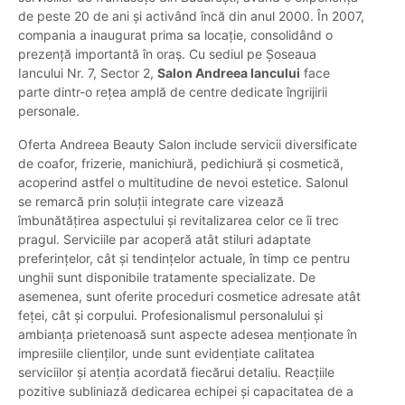
de peste 20 de ani și activând încă din anul 2000. În 2007,
compania a inaugurat prima sa locație, consolidând o
prezență importantă în oraș. Cu sediul pe Șoseaua
Iancului Nr. 7, Sector 2,
Salon Andreea Iancului
face
parte dintr-o rețea amplă de centre dedicate îngrijirii
personale.
Oferta Andreea Beauty Salon include servicii diversificate
de coafor, frizerie, manichiură, pedichiură și cosmetică,
acoperind astfel o multitudine de nevoi estetice. Salonul
se remarcă prin soluții integrate care vizează
îmbunătățirea aspectului și revitalizarea celor ce îi trec
pragul. Serviciile par acoperă atât stiluri adaptate
preferințelor, cât și tendințelor actuale, în timp ce pentru
unghii sunt disponibile tratamente specializate. De
asemenea, sunt oferite proceduri cosmetice adresate atât
feței, cât și corpului. Profesionalismul personalului și
ambianța prietenoasă sunt aspecte adesea menționate în
impresiile clienților, unde sunt evidențiate calitatea
serviciilor și atenția acordată fiecărui detaliu. Reacțiile
pozitive subliniază dedicarea echipei și capacitatea de a