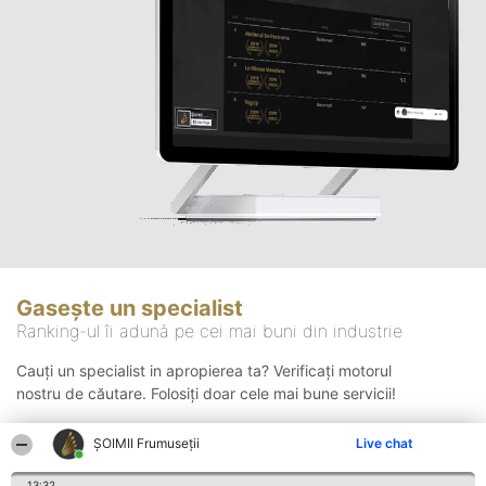
Gasește un specialist
Ranking-ul îi adună pe cei mai buni din industrie
Cauți un specialist in apropierea ta? Verificați motorul
nostru de căutare. Folosiți doar cele mai bune servicii!
ȘOIMII Frumuseții
Live chat
Căutare
13:32