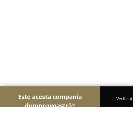
Este acesta compania
Verifica
dumneavoastră?
Șoimii Frumuseții
Saloane de Frizerie, Saloane d