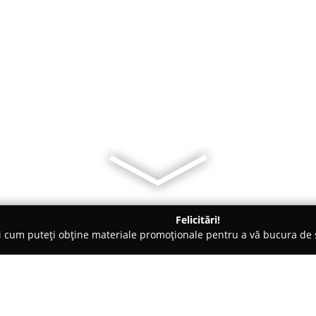
Felicitări!
ți cum puteți obține materiale promoționale pentru a vă bucura d
e Cosmetica, Artiști Machiaj - Târgovişte
Salon KOLLE