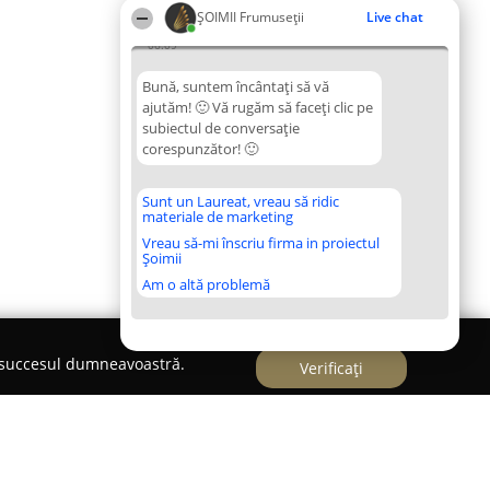
ȘOIMII Frumuseții
Live chat
06:09
Bună, suntem încântați să vă
ajutăm! 🙂 Vă rugăm să faceți clic pe
subiectul de conversație
corespunzător! 🙂
Sunt un Laureat, vreau să ridic
materiale de marketing
Vreau să-mi înscriu firma in proiectul
Șoimii
Am o altă problemă
e succesul dumneavoastră.
Verificați