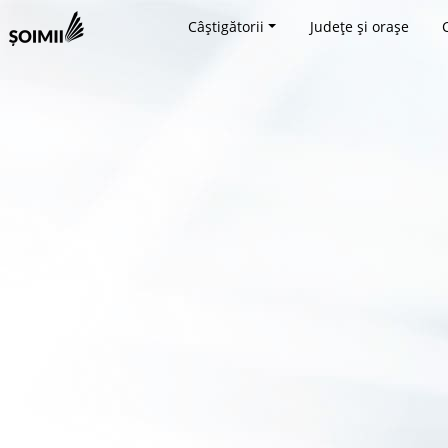
Câștigătorii
Județe și orașe