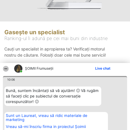
Gasește un specialist
Ranking-ul îi adună pe cei mai buni din industrie
Cauți un specialist in apropierea ta? Verificați motorul
nostru de căutare. Folosiți doar cele mai bune servicii!
ȘOIMII Frumuseții
Live chat
Căutare
10:06
Bună, suntem încântați să vă ajutăm! 🙂 Vă rugăm
să faceți clic pe subiectul de conversație
corespunzător! 🙂
Sunt un Laureat, vreau să ridic materiale de
Organizator Ranking
Plebiscyt
Contact
marketing
BRIGHT SOLUTIONS BR SRL
Câștigătorii
Contact
Aleea Timisul De Sus 2 Bl. A30
Lista Tuturor
Vreau să-mi înscriu firma in proiectul Șoimii
Sc. A Et. 4 Ap. 13 Cod 061952
Laureaților