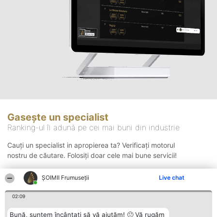
Gasește un specialist
Ranking-ul îi adună pe cei mai buni din industrie
Cauți un specialist in apropierea ta? Verificați motorul
nostru de căutare. Folosiți doar cele mai bune servicii!
ȘOIMII Frumuseții
Live chat
Căutare
02:09
Bună, suntem încântați să vă ajutăm! 🙂 Vă rugăm