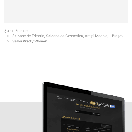
Șoimii Frumuseții
Saloane de Frizerie, Saloane de Cosmetica, Artiști Machiaj - Braşov
Salon Pretty Women