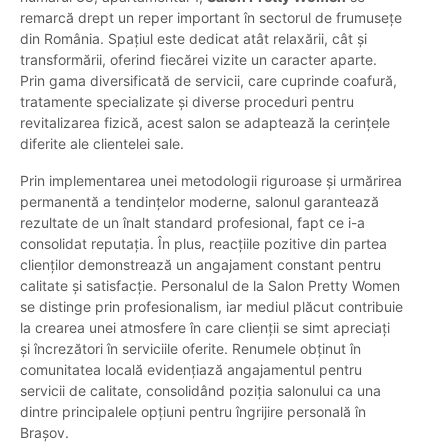
remarcă drept un reper important în sectorul de frumusețe
din România. Spațiul este dedicat atât relaxării, cât și
transformării, oferind fiecărei vizite un caracter aparte.
Prin gama diversificată de servicii, care cuprinde coafură,
tratamente specializate și diverse proceduri pentru
revitalizarea fizică, acest salon se adaptează la cerințele
diferite ale clientelei sale.
Prin implementarea unei metodologii riguroase și urmărirea
permanentă a tendințelor moderne, salonul garantează
rezultate de un înalt standard profesional, fapt ce i-a
consolidat reputația. În plus, reacțiile pozitive din partea
clienților demonstrează un angajament constant pentru
calitate și satisfacție. Personalul de la Salon Pretty Women
se distinge prin profesionalism, iar mediul plăcut contribuie
la crearea unei atmosfere în care clienții se simt apreciați
și încrezători în serviciile oferite. Renumele obținut în
comunitatea locală evidențiază angajamentul pentru
servicii de calitate, consolidând poziția salonului ca una
dintre principalele opțiuni pentru îngrijire personală în
Brașov.