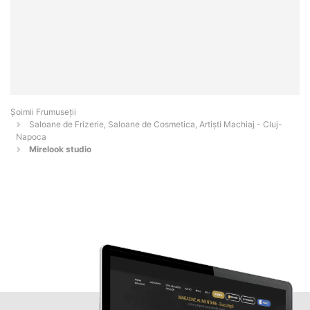
Șoimii Frumuseții
Saloane de Frizerie, Saloane de Cosmetica, Artiști Machiaj - Cluj-
Napoca
Mirelook studio