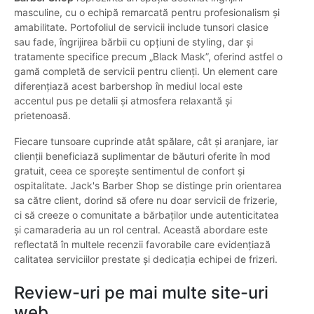
masculine, cu o echipă remarcată pentru profesionalism și
amabilitate. Portofoliul de servicii include tunsori clasice
sau fade, îngrijirea bărbii cu opțiuni de styling, dar și
tratamente specifice precum „Black Mask”, oferind astfel o
gamă completă de servicii pentru clienți. Un element care
diferențiază acest barbershop în mediul local este
accentul pus pe detalii și atmosfera relaxantă și
prietenoasă.
Fiecare tunsoare cuprinde atât spălare, cât și aranjare, iar
clienții beneficiază suplimentar de băuturi oferite în mod
gratuit, ceea ce sporește sentimentul de confort și
ospitalitate. Jack's Barber Shop se distinge prin orientarea
sa către client, dorind să ofere nu doar servicii de frizerie,
ci să creeze o comunitate a bărbaților unde autenticitatea
și camaraderia au un rol central. Această abordare este
reflectată în multele recenzii favorabile care evidențiază
calitatea serviciilor prestate și dedicația echipei de frizeri.
Review-uri pe mai multe site-uri
web