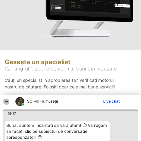
Gasește un specialist
Ranking-ul îi adună pe cei mai buni din industrie
Cauți un specialist in apropierea ta? Verificați motorul
nostru de căutare. Folosiți doar cele mai bune servicii!
ȘOIMII Frumuseții
Live chat
Căutare
09:17
Bună, suntem încântați să vă ajutăm! 🙂 Vă rugăm
să faceți clic pe subiectul de conversație
corespunzător! 🙂