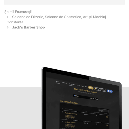
Șoimii Frumuseții
Saloane de Frizerie, Saloane de Cosmetica, Artiști Machiaj -
Constanţa
Jack's Barber Shop