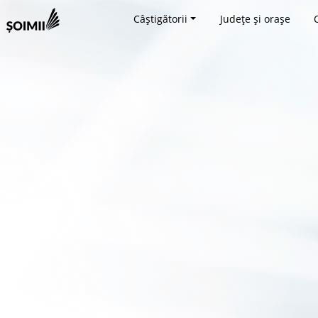
Câștigătorii
Județe și orașe