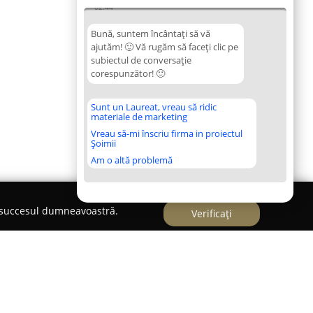
02:44
Bună, suntem încântați să vă
ajutăm! 🙂 Vă rugăm să faceți clic pe
subiectul de conversație
corespunzător! 🙂
Sunt un Laureat, vreau să ridic
materiale de marketing
Vreau să-mi înscriu firma in proiectul
Șoimii
Am o altă problemă
e succesul dumneavoastră.
Verificați