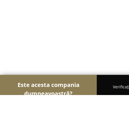
Este acesta compania
Verifica
dumneavoastră?
Șoimii Frumuseții
Saloane de Frizerie, Saloane d