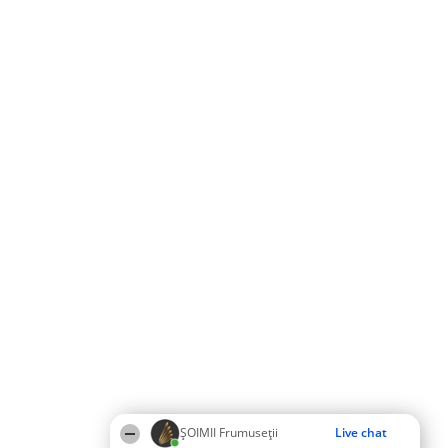
ȘOIMII Frumuseții
Live chat