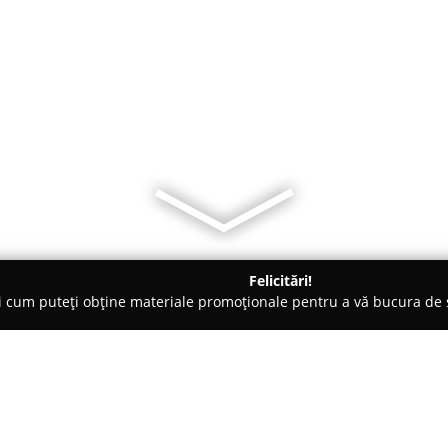
Felicitări!
ți cum puteți obține materiale promoționale pentru a vă bucura d
e Cosmetica, Artiști Machiaj - Tulcea
Salon Coafor