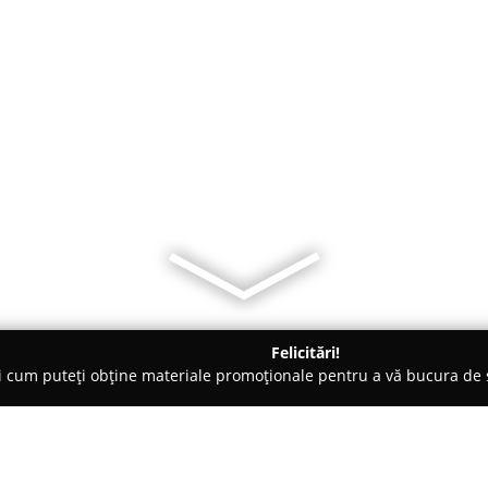
Felicitări!
ți cum puteți obține materiale promoționale pentru a vă bucura d
de Cosmetica, Artiști Machiaj - Corbeanca
Raul Alin Studio