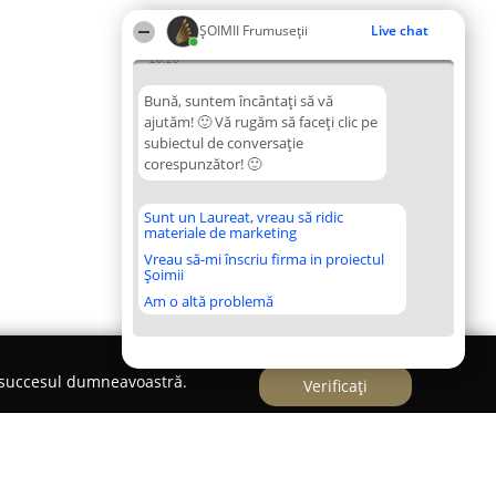
ȘOIMII Frumuseții
Live chat
20:20
Bună, suntem încântați să vă
ajutăm! 🙂 Vă rugăm să faceți clic pe
subiectul de conversație
corespunzător! 🙂
Sunt un Laureat, vreau să ridic
materiale de marketing
Vreau să-mi înscriu firma in proiectul
Șoimii
Am o altă problemă
e succesul dumneavoastră.
Verificați