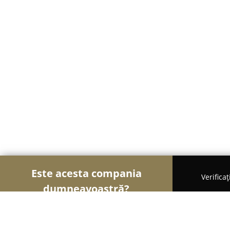
Este acesta compania
Verifica
dumneavoastră?
Șoimii Frumuseții
Saloane de Frizerie, Saloane 