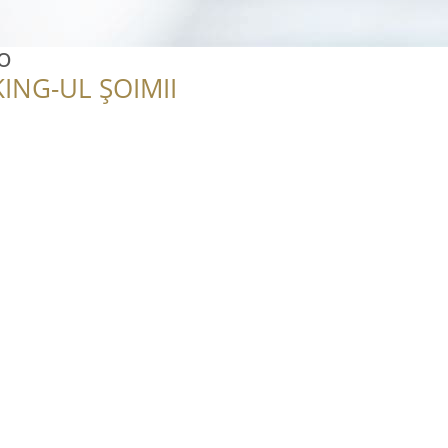
o
ING-UL ȘOIMII