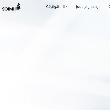
Câștigătorii
Județe și orașe