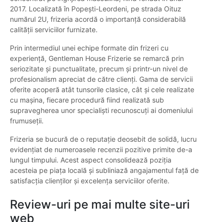
2017. Localizată în Popești-Leordeni, pe strada Oituz
numărul 2U, frizeria acordă o importanță considerabilă
calității serviciilor furnizate.
Prin intermediul unei echipe formate din frizeri cu
experiență, Gentleman House Frizerie se remarcă prin
seriozitate și punctualitate, precum și printr-un nivel de
profesionalism apreciat de către clienți. Gama de servicii
oferite acoperă atât tunsorile clasice, cât și cele realizate
cu mașina, fiecare procedură fiind realizată sub
supravegherea unor specialiști recunoscuți ai domeniului
frumuseții.
Frizeria se bucură de o reputație deosebit de solidă, lucru
evidențiat de numeroasele recenzii pozitive primite de-a
lungul timpului. Acest aspect consolidează poziția
acesteia pe piața locală și subliniază angajamentul față de
satisfacția clienților și excelența serviciilor oferite.
Review-uri pe mai multe site-uri
web