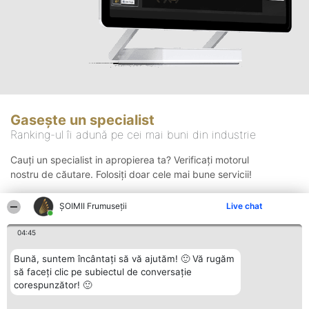
Gasește un specialist
Ranking-ul îi adună pe cei mai buni din industrie
Cauți un specialist in apropierea ta? Verificați motorul
nostru de căutare. Folosiți doar cele mai bune servicii!
ȘOIMII Frumuseții
Live chat
Căutare
04:45
Bună, suntem încântați să vă ajutăm! 🙂 Vă rugăm
să faceți clic pe subiectul de conversație
corespunzător! 🙂