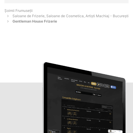
Șoimii Frumuseții
Saloane de Frizerie, Saloane de Cosmetica, Artiști Machiaj - Bucureşti
Gentleman House Frizerie