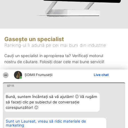
Gasește un specialist
Ranking-ul îi adună pe cei mai buni din industrie
Cauți un specialist in apropierea ta? Verificați motorul
nostru de căutare. Folosiți doar cele mai bune servicii!
ȘOIMII Frumuseții
Live chat
Căutare
07:11
Bună, suntem încântați să vă ajutăm! 🙂 Vă rugăm
să faceți clic pe subiectul de conversație
corespunzător! 🙂
Sunt un Laureat, vreau să ridic materiale de
Organizator Ranking
Plebiscyt
Contact
marketing
BRIGHT SOLUTIONS BR SRL
Câștigătorii
Contact