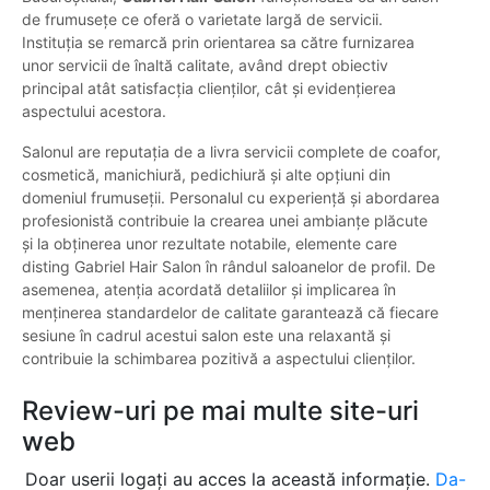
de frumusețe ce oferă o varietate largă de servicii.
Instituția se remarcă prin orientarea sa către furnizarea
unor servicii de înaltă calitate, având drept obiectiv
principal atât satisfacția clienților, cât și evidențierea
aspectului acestora.
Salonul are reputația de a livra servicii complete de coafor,
cosmetică, manichiură, pedichiură și alte opțiuni din
domeniul frumuseții. Personalul cu experiență și abordarea
profesionistă contribuie la crearea unei ambianțe plăcute
și la obținerea unor rezultate notabile, elemente care
disting Gabriel Hair Salon în rândul saloanelor de profil. De
asemenea, atenția acordată detaliilor și implicarea în
menținerea standardelor de calitate garantează că fiecare
sesiune în cadrul acestui salon este una relaxantă și
contribuie la schimbarea pozitivă a aspectului clienților.
Review-uri pe mai multe site-uri
web
Doar userii logați au acces la această informație.
Da-