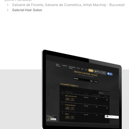
Saloane de Frizerie, Saloane de Cosmetica, Artiști Machiaj - Bucureşti
Gabriel Hair Salon