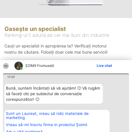
Gasește un specialist
Ranking-ul îi adună pe cei mai buni din industrie
Cauți un specialist in apropierea ta? Verificați motorul
nostru de căutare. Folosiți doar cele mai bune servicii!
ȘOIMII Frumuseții
Live chat
Căutare
17:07
Bună, suntem încântați să vă ajutăm! 🙂 Vă rugăm
să faceți clic pe subiectul de conversație
corespunzător! 🙂
Sunt un Laureat, vreau să ridic materiale de
Organizator Ranking
Plebiscyt
Contact
marketing
BRIGHT SOLUTIONS BR SRL
Câștigătorii
Contact
Aleea Timisul De Sus 2 Bl. A30
Lista Tuturor
Vreau să-mi înscriu firma in proiectul Șoimii
Sc. A Et. 4 Ap. 13 Cod 061952
Laureaților
Am o altă problemă
București
Reguli