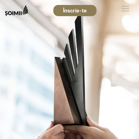
Înscrie-te