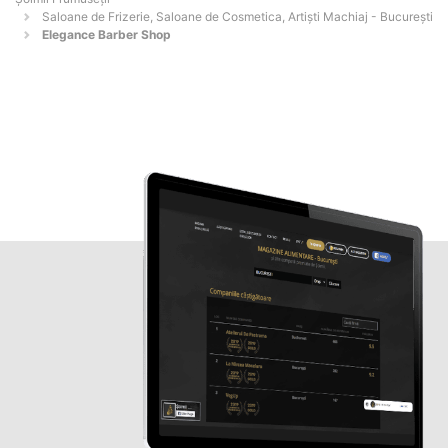
Saloane de Frizerie, Saloane de Cosmetica, Artiști Machiaj - Bucureşti
Elegance Barber Shop