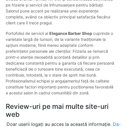
pe frizerie și servicii de înfrumusețare pentru bărbați.
Salonul pune accent pe realizarea unei experiențe
complete, având ca obiectiv principal satisfacția fiecărui
client care îi trece pragul.
Portofoliul de servicii al
Elegance Barber Shop
cuprinde o
varietate largă de tunsori, de la variante tradiționale la
opțiuni moderne, fiind mereu adaptate conform
preferințelor personale ale clienților. Frizeria se remarcă
printr-o atenție deosebită acordată detaliilor și prin
dedicarea constantă pentru a garanta că fiecare persoană
beneficiază de o tunsoare bine executată, ceea ce
contribuie, totodată, la o stare de spirit mai bună.
Profesionalismul echipei și angajamentul față de calitate
constituie factori importanți pentru poziționarea favorabilă
a acestui salon în cadrul comunității din zonă.
Review-uri pe mai multe site-uri
web
Doar userii logați au acces la această informație.
Da-