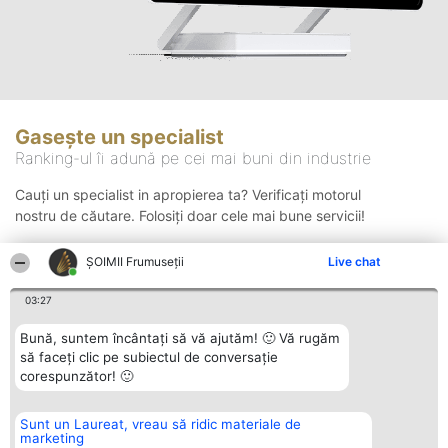
Gasește un specialist
Ranking-ul îi adună pe cei mai buni din industrie
Cauți un specialist in apropierea ta? Verificați motorul
nostru de căutare. Folosiți doar cele mai bune servicii!
ȘOIMII Frumuseții
Live chat
Căutare
03:27
Bună, suntem încântați să vă ajutăm! 🙂 Vă rugăm
să faceți clic pe subiectul de conversație
corespunzător! 🙂
Sunt un Laureat, vreau să ridic materiale de
Organizator Ranking
Plebiscyt
Contact
marketing
BRIGHT SOLUTIONS BR SRL
Câștigătorii
Contact