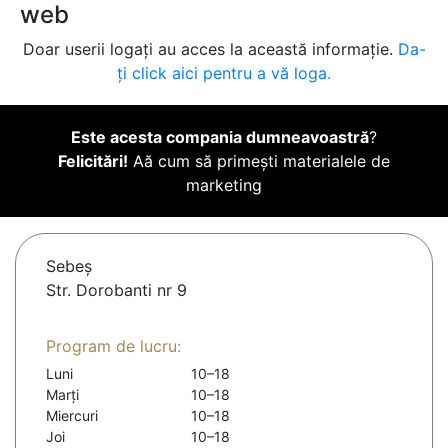
web
Doar userii logați au acces la această informație.
Da-
ți click aici pentru a vă loga.
Este acesta compania dumneavoastră
?
Felicitări!
Aă cum să primești materialele de
marketing
Sebeş
Str. Dorobanti nr 9
Program de lucru:
Luni
10–18
Marți
10–18
Miercuri
10–18
Joi
10–18