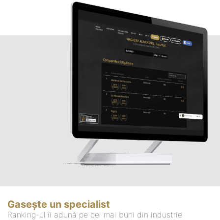
Gasește un specialist
Ranking-ul îi adună pe cei mai buni din industrie