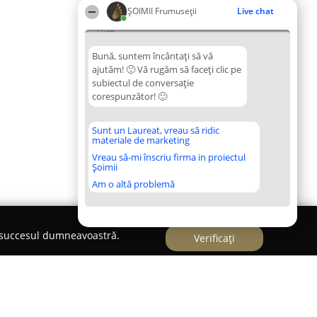
ȘOIMII Frumuseții
Live chat
11:52
Bună, suntem încântați să vă
ajutăm! 🙂 Vă rugăm să faceți clic pe
subiectul de conversație
corespunzător! 🙂
Sunt un Laureat, vreau să ridic
materiale de marketing
Vreau să-mi înscriu firma in proiectul
Șoimii
Am o altă problemă
e succesul dumneavoastră.
Verificați