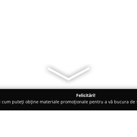
Felicitări!
ți cum puteți obține materiale promoționale pentru a vă bucura d
e Cosmetica, Artiști Machiaj - Braşov
Diana Florea Hairdresser