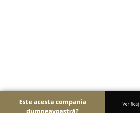
Este acesta compania
Verifica
dumneavoastră?
Șoimii Frumuseții
Saloane de Frizerie, Saloane d