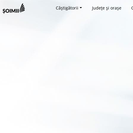
Câștigătorii
Județe și orașe