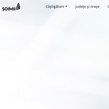
Câștigătorii
Județe și orașe