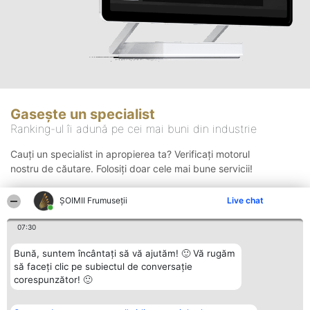
Gasește un specialist
Ranking-ul îi adună pe cei mai buni din industrie
Cauți un specialist in apropierea ta? Verificați motorul
nostru de căutare. Folosiți doar cele mai bune servicii!
ȘOIMII Frumuseții
Live chat
Căutare
07:30
Bună, suntem încântați să vă ajutăm! 🙂 Vă rugăm
să faceți clic pe subiectul de conversație
corespunzător! 🙂