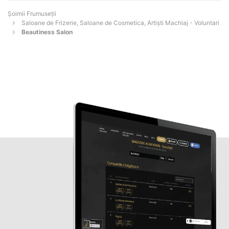
Șoimii Frumuseții
Saloane de Frizerie, Saloane de Cosmetica, Artiști Machiaj - Voluntari
Beautiness Salon