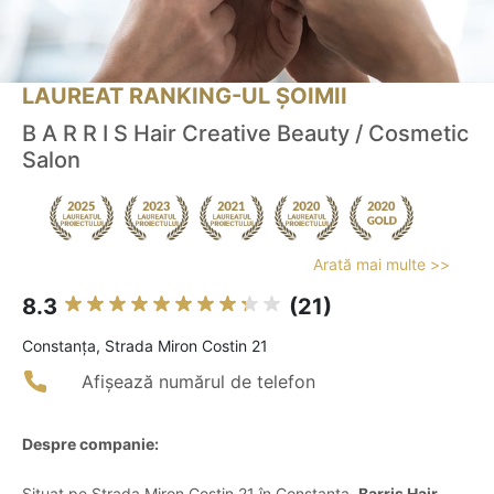
LAUREAT RANKING-UL ȘOIMII
B A R R I S Hair Creative Beauty / Cosmetic
Salon
Arată mai multe >>
8.3
(21)
Constanţa, Strada Miron Costin 21
Afișează numărul de telefon
Despre companie:
Situat pe Strada Miron Costin 21 în Constanța,
Barris Hair