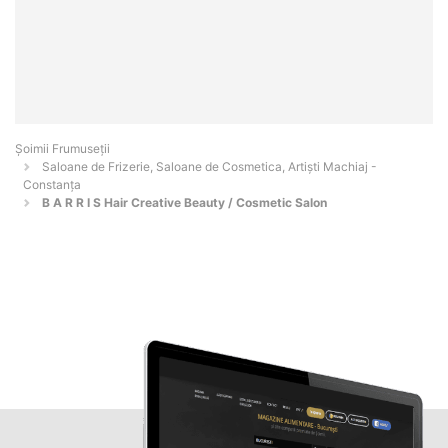
Șoimii Frumuseții
Saloane de Frizerie, Saloane de Cosmetica, Artiști Machiaj -
Constanţa
B A R R I S Hair Creative Beauty / Cosmetic Salon