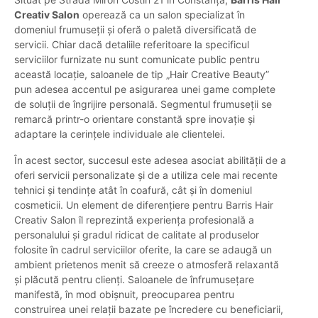
Creativ Salon
operează ca un salon specializat în
domeniul frumuseții și oferă o paletă diversificată de
servicii. Chiar dacă detaliile referitoare la specificul
serviciilor furnizate nu sunt comunicate public pentru
această locație, saloanele de tip „Hair Creative Beauty”
pun adesea accentul pe asigurarea unei game complete
de soluții de îngrijire personală. Segmentul frumuseții se
remarcă printr-o orientare constantă spre inovație și
adaptare la cerințele individuale ale clientelei.
În acest sector, succesul este adesea asociat abilității de a
oferi servicii personalizate și de a utiliza cele mai recente
tehnici și tendințe atât în coafură, cât și în domeniul
cosmeticii. Un element de diferențiere pentru Barris Hair
Creativ Salon îl reprezintă experiența profesională a
personalului și gradul ridicat de calitate al produselor
folosite în cadrul serviciilor oferite, la care se adaugă un
ambient prietenos menit să creeze o atmosferă relaxantă
și plăcută pentru clienți. Saloanele de înfrumusețare
manifestă, în mod obișnuit, preocuparea pentru
construirea unei relații bazate pe încredere cu beneficiarii,