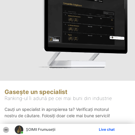
Gasește un specialist
Ranking-ul îi adună pe cei mai buni din industrie
Cauți un specialist in apropierea ta? Verificați motorul
nostru de căutare. Folosiți doar cele mai bune servicii!
ȘOIMII Frumuseții
Live chat
Căutare