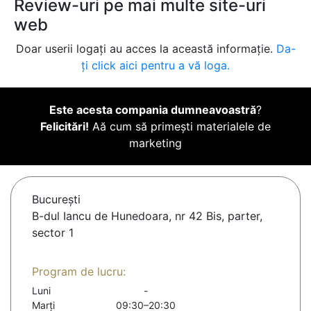
Review-uri pe mai multe site-uri
web
Doar userii logați au acces la această informație.
Da-
ți click aici pentru a vă loga.
Este acesta compania dumneavoastră
?
Felicitări!
Aă cum să primești materialele de
marketing
Bucureşti
B-dul Iancu de Hunedoara, nr 42 Bis, parter,
sector 1
Program de lucru:
Luni
-
Marți
09:30–20:30