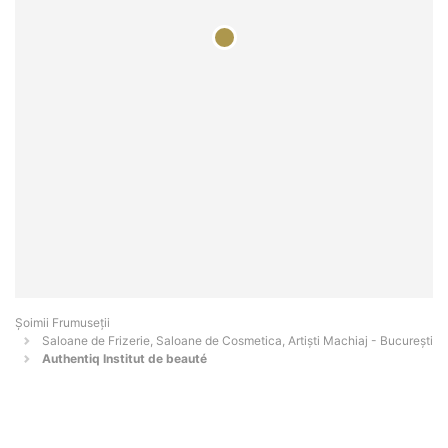
Șoimii Frumuseții
Saloane de Frizerie, Saloane de Cosmetica, Artiști Machiaj - Bucureşti
Authentiq Institut de beauté