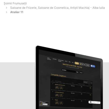
Șoimii Frumuseții
Saloane de Frizerie, Saloane de Cosmetica, Artiști Machiaj - Alba Iulia
Atelier 11