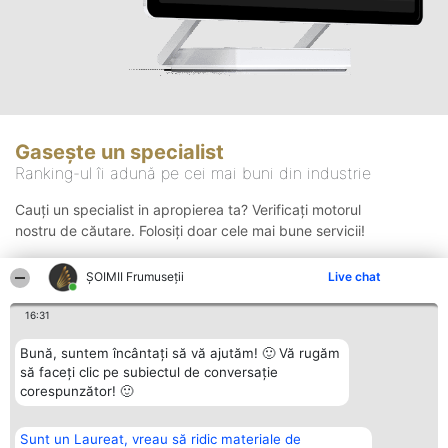
Gasește un specialist
Ranking-ul îi adună pe cei mai buni din industrie
Cauți un specialist in apropierea ta? Verificați motorul
nostru de căutare. Folosiți doar cele mai bune servicii!
ȘOIMII Frumuseții
Live chat
Căutare
16:31
Bună, suntem încântați să vă ajutăm! 🙂 Vă rugăm
să faceți clic pe subiectul de conversație
corespunzător! 🙂
Sunt un Laureat, vreau să ridic materiale de
Organizator Ranking
Plebiscyt
Contact