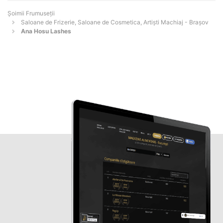
Șoimii Frumuseții
Saloane de Frizerie, Saloane de Cosmetica, Artiști Machiaj - Braşov
Ana Hosu Lashes