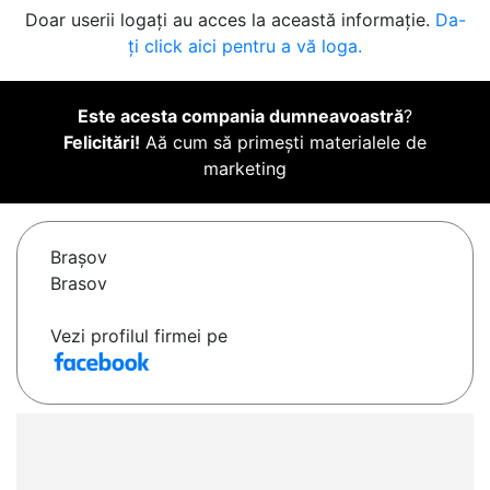
Doar userii logați au acces la această informație.
Da-
ți click aici pentru a vă loga.
Este acesta compania dumneavoastră
?
Felicitări!
Aă cum să primești materialele de
marketing
Braşov
Brasov
Vezi profilul firmei pe