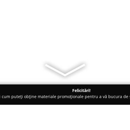
Felicitări!
ți cum puteți obține materiale promoționale pentru a vă bucura d
e Cosmetica, Artiști Machiaj - Braşov
Academia de Extensii by