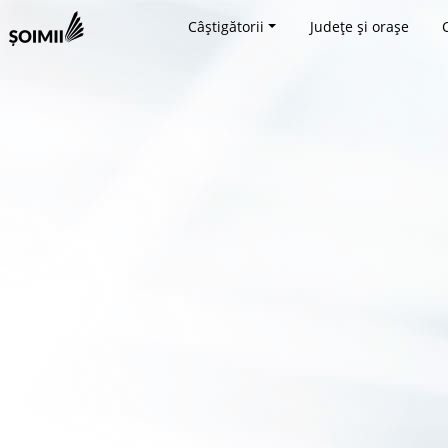
Câștigătorii
Județe și orașe