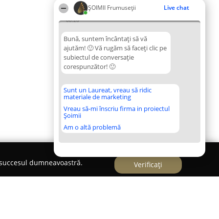
ȘOIMII Frumuseții
Live chat
08:28
Bună, suntem încântați să vă
ajutăm! 🙂 Vă rugăm să faceți clic pe
subiectul de conversație
corespunzător! 🙂
Sunt un Laureat, vreau să ridic
materiale de marketing
Vreau să-mi înscriu firma in proiectul
Șoimii
Am o altă problemă
e succesul dumneavoastră.
Verificați
 MARIA KLARA