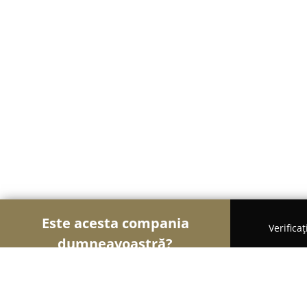
Este acesta compania
Verifica
dumneavoastră?
Șoimii Frumuseții
Saloane de Frizerie, Saloane d