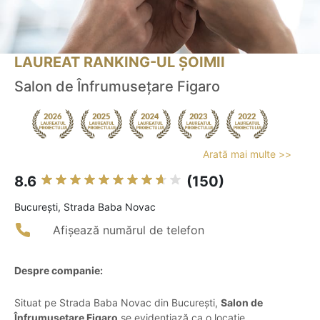
LAUREAT RANKING-UL ȘOIMII
Salon de Înfrumusețare Figaro
Arată mai multe >>
8.6
(150)
Bucureşti, Strada Baba Novac
Afișează numărul de telefon
Despre companie:
Situat pe Strada Baba Novac din București,
Salon de
Înfrumusețare Figaro
se evidențiază ca o locație