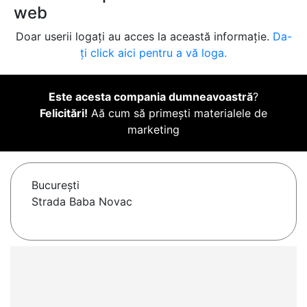
web
Doar userii logați au acces la această informație.
Da-
ți click aici pentru a vă loga.
Este acesta compania dumneavoastră
?
Felicitări!
Aă cum să primești materialele de
marketing
Bucureşti
Strada Baba Novac