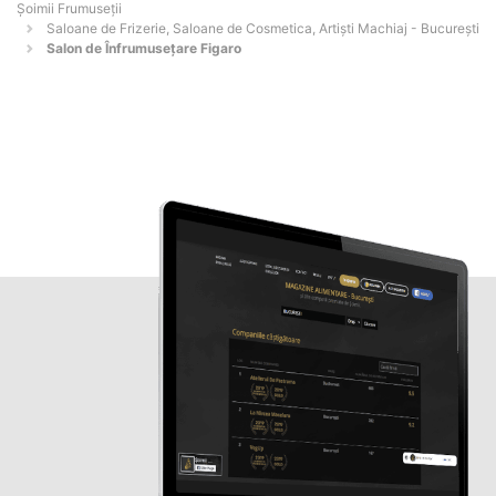
Șoimii Frumuseții
Saloane de Frizerie, Saloane de Cosmetica, Artiști Machiaj - Bucureşti
Salon de Înfrumusețare Figaro