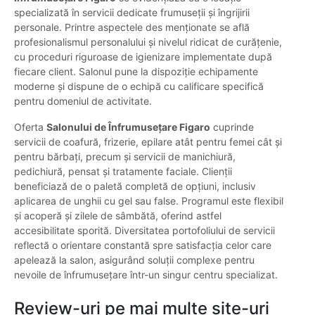
specializată în servicii dedicate frumuseții și îngrijirii
personale. Printre aspectele des menționate se află
profesionalismul personalului și nivelul ridicat de curățenie,
cu proceduri riguroase de igienizare implementate după
fiecare client. Salonul pune la dispoziție echipamente
moderne și dispune de o echipă cu calificare specifică
pentru domeniul de activitate.
Oferta
Salonului de Înfrumusețare Figaro
cuprinde
servicii de coafură, frizerie, epilare atât pentru femei cât și
pentru bărbați, precum și servicii de manichiură,
pedichiură, pensat și tratamente faciale. Clienții
beneficiază de o paletă completă de opțiuni, inclusiv
aplicarea de unghii cu gel sau false. Programul este flexibil
și acoperă și zilele de sâmbătă, oferind astfel
accesibilitate sporită. Diversitatea portofoliului de servicii
reflectă o orientare constantă spre satisfacția celor care
apelează la salon, asigurând soluții complexe pentru
nevoile de înfrumusețare într-un singur centru specializat.
Review-uri pe mai multe site-uri