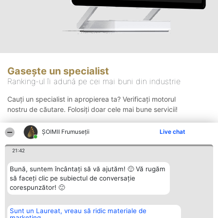
Gasește un specialist
Ranking-ul îi adună pe cei mai buni din industrie
Cauți un specialist in apropierea ta? Verificați motorul
nostru de căutare. Folosiți doar cele mai bune servicii!
ȘOIMII Frumuseții
Live chat
Căutare
21:42
Bună, suntem încântați să vă ajutăm! 🙂 Vă rugăm
să faceți clic pe subiectul de conversație
corespunzător! 🙂
Sunt un Laureat, vreau să ridic materiale de
Organizator Ranking
Plebiscyt
Contact
marketing