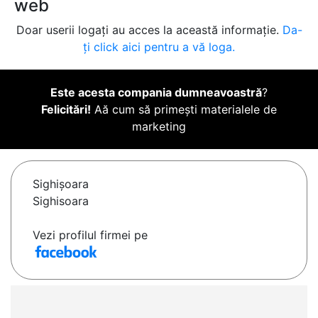
web
Doar userii logați au acces la această informație.
Da-
ți click aici pentru a vă loga.
Este acesta compania dumneavoastră
?
Felicitări!
Aă cum să primești materialele de
marketing
Sighişoara
Sighisoara
Vezi profilul firmei pe