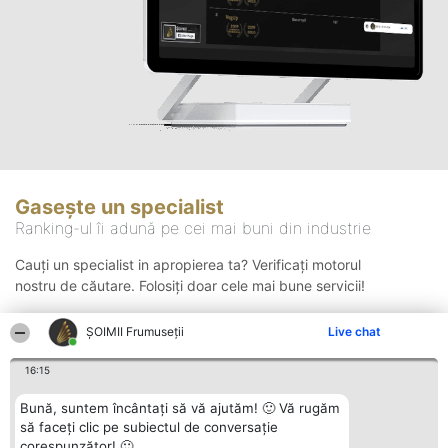
Gasește un specialist
Ranking-ul îi adună pe cei mai buni din industrie
Cauți un specialist in apropierea ta? Verificați motorul
nostru de căutare. Folosiți doar cele mai bune servicii!
ȘOIMII Frumuseții
Live chat
Căutare
16:15
Bună, suntem încântați să vă ajutăm! 🙂 Vă rugăm
să faceți clic pe subiectul de conversație
corespunzător! 🙂