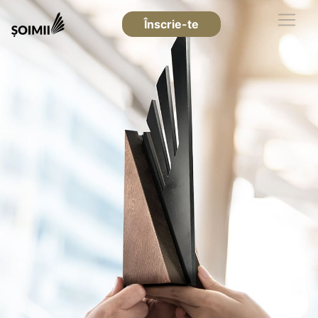
Înscrie-te