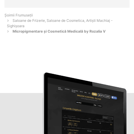
Șoimii Frumuseții
Saloane de Frizerie, Saloane de Cosmetica, Artiști Machiaj -
Sighişoara
Micropigmentare și Cosmetică Medicală by Rozalia V