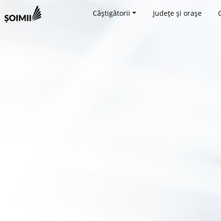
Câștigătorii
Județe și orașe