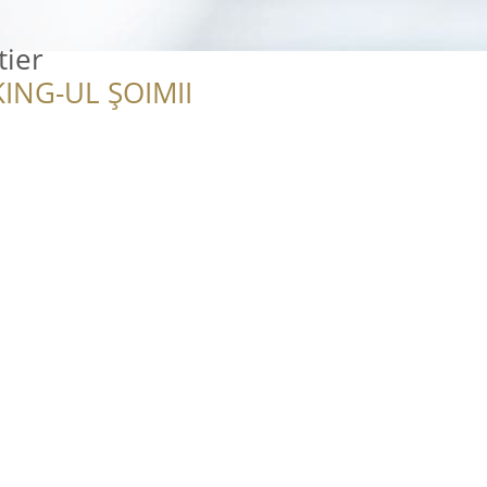
tier
ING-UL ȘOIMII