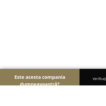
Este acesta compania
Verifica
dumneavoastră?
Șoimii Frumuseții
Saloane de Frizerie, Saloane d