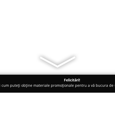
Felicitări!
ți cum puteți obține materiale promoționale pentru a vă bucura d
e Cosmetica, Artiști Machiaj - Bucureşti
Frizerie de Cartier