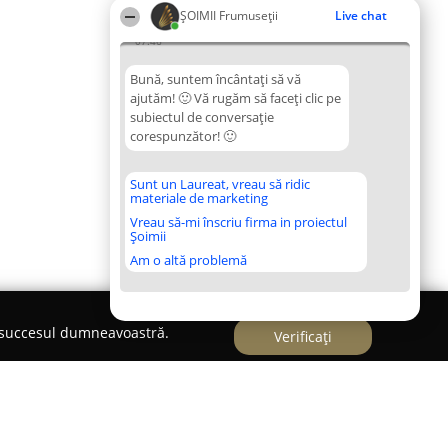
ȘOIMII Frumuseții
Live chat
07:46
Bună, suntem încântați să vă
ajutăm! 🙂 Vă rugăm să faceți clic pe
subiectul de conversație
corespunzător! 🙂
Sunt un Laureat, vreau să ridic
materiale de marketing
Vreau să-mi înscriu firma in proiectul
Șoimii
Am o altă problemă
e succesul dumneavoastră.
Verificați